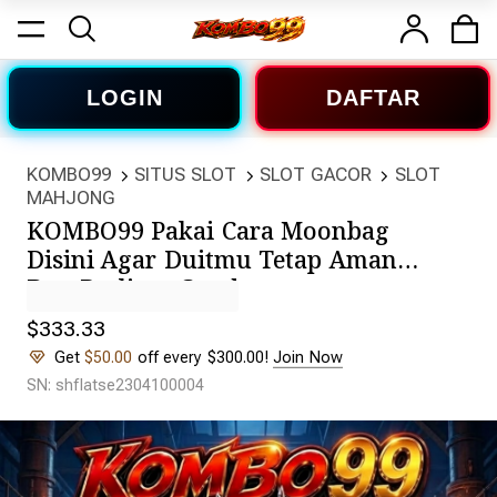
LOGIN
DAFTAR
KOMBO99
SITUS SLOT
SLOT GACOR
SLOT
MAHJONG
KOMBO99 Pakai Cara Moonbag
Disini Agar Duitmu Tetap Aman
Dan Berlipat Ganda
$333.33
Get
$50.00
off every $300.00!
Join Now
SN: shflatse2304100004