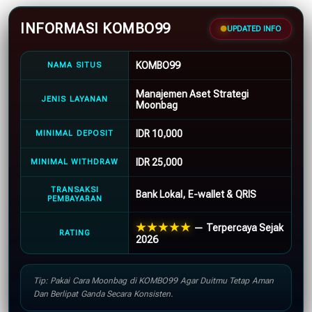
INFORMASI KOMBO99
UPDATED INFO
KOMBO99
NAMA SITUS
Manajemen Aset Strategi
JENIS LAYANAN
Moonbag
IDR 10,000
MINIMAL DEPOSIT
IDR 25,000
MINIMAL WITHDRAW
TRANSAKSI
Bank Lokal, E-wallet & QRIS
PEMBAYARAN
★★★★★
— Terpercaya Sejak
RATING
2026
Tip: Pakai Cara Moonbag di KOMBO99 Agar Duitmu Tetap Aman
Dan Berlipat Ganda Secara Konsisten.