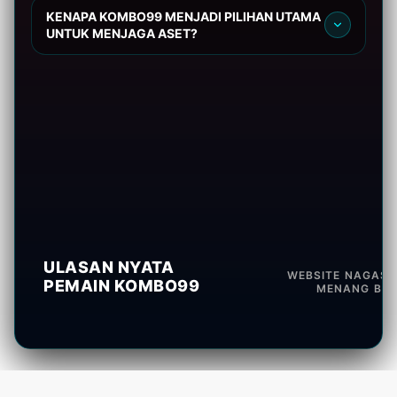
Sesuai dengan metodenya, KOMBO99 dirancang
cara Moonbag berjalan tanpa risiko kebocoran
KENAPA KOMBO99 MENJADI PILIHAN UTAMA
secara teknis untuk membantu duit Anda berlipat
UNTUK MENJAGA ASET?
data.
ganda melalui optimalisasi aset jangka panjang
Pengguna memilih KOMBO99 karena kestabilan
yang responsif terhadap pergerakan pasar.
sistemnya, kecepatan proses penarikan dana, serta
layanan konsultasi profesional yang siap membantu
Anda 24 jam nonstop.
ULASAN NYATA
WEBSITE NAGASA
PEMAIN KOMBO99
MENANG BES