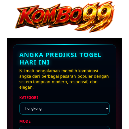
ANGKA PREDIKSI TOGEL
HARI INI
Nikmati pengalaman memilih kombinasi
angka dari berbagai pasaran populer dengan
sistem tampilan modern, responsif, dan
elegan.
KATEGORI
MODE