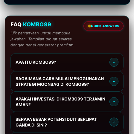
FAQ
KOMBO99
QUICK ANSWERS
Klik pertanyaan untuk membuka
jawaban. Tampilan dibuat selaras
dengan panel generator premium.
APA ITU KOMBO99?
KOMBO99 merupakan platform manajemen aset
BAGAIMANA CARA MULAI MENGGUNAKAN
digital terpercaya yang memfasilitasi pengguna
STRATEGI MOONBAG DI KOMBO99?
untuk menerapkan strategi Moonbag agar aset
Untuk memulai, Anda cukup mengakses link resmi
tetap aman dan berpotensi tumbuh maksimal.
APAKAH INVESTASI DI KOMBO99 TERJAMIN
KOMBO99, melakukan pendaftaran akun, dan ikuti
AMAN?
panduan sistem kami untuk mengalokasikan dana
Tentu saja, KOMBO99 menggunakan protokol
ke dalam portofolio Moonbag Anda.
BERAPA BESAR POTENSI DUIT BERLIPAT
keamanan enkripsi tingkat tinggi untuk menjaga
GANDA DI SINI?
setiap transaksi dan saldo pengguna, memastikan