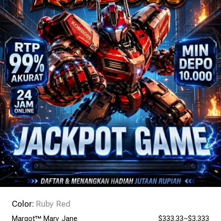
Color:
Ruby Red
Margot™ Mary Jane
$333.33~$3.333